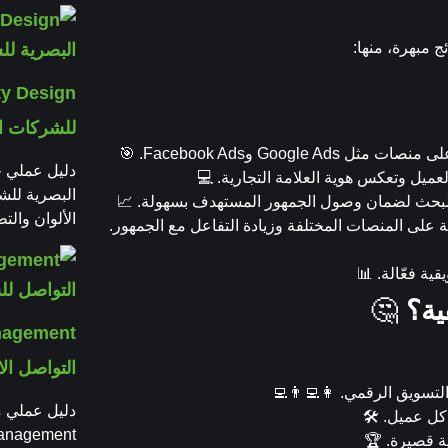
 مبهرة، منها:
للشركات ال
Google  وFacebook Ads. 🎯
العميل وتعكس هوية العلامة التجارية. 💻
البصرية للش
ج البحث لضمان وصول الجمهور المستهدف بسهولة. 📈
الألوان والت
ية على المنصات المختلفة وزيادة التفاعل مع الجمهور.
ية فعّالة. 📊
ية؟
🤔
التواصل الا
تسويق الرقمي. 👩‍💻👨‍💻
كل عميل. 🛠️
ة قصيرة. 🏆