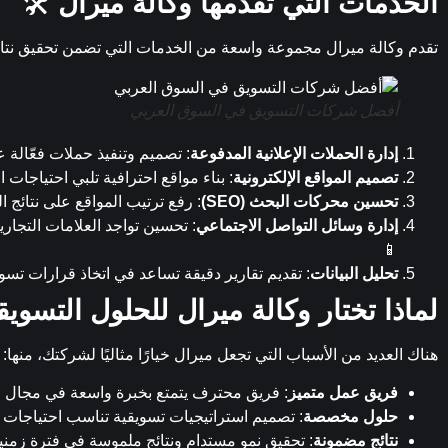
الخدمات التي تقدمها وكالة ميرال
🛠️
تقدم وكالة ميرال مجموعة واسعة من الخدمات التي تضمن تحقيق نتائج
أفضل شركات التسويق في السوق العربي
إدارة الحملات الإعلانية المدفوعة
: تصميم وتنفيذ حملات فعّالة على منصات مثل Ads
تصميم المواقع الإلكترونية
: بناء مواقع احترافية تلبي احتياجات 
تحسين محركات البحث (SEO)
: رفع ترتيب المواقع على نتائ
إدارة وسائل التواصل الاجتماعي
: تحسين تواجد العلامات التجار
📱
تحليل البيانات
: تقديم تقارير دقيقة تساعد في اتخاذ قرارات تسويق
لماذا تختار وكالة ميرال للحلول التسويق
هناك العديد من الأسباب التي تجعل ميرال خيارًا مثاليًا لشركتك، منها:
فريق عمل متميز
: فريق محترف يتمتع بخبرة واسعة في مجال ال
حلول مخصصة
: تصميم استراتيجيات تسويقية تناسب احتياجات 
نتائج مضمونة
: تحقيق نمو مستدام ونتائج ملموسة في فترة زمني