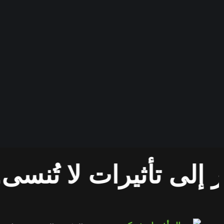
تأثيرات لا تُنسى.
معن