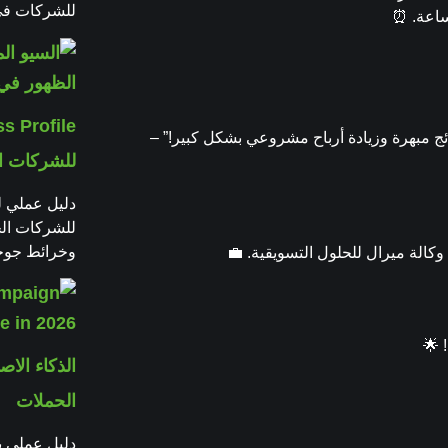
للشركات في 2026 عبر المحتوى والتحليل وا
ساعة. ⏰
ئج مبهرة وزيادة أرباح مشروعي بشكل كبير!” –
للشركات ا
للشركات ال
وخرائط جوجل
 وكالة ميرال للحلول التسويقية. 💼
 🌟
الحملات
دليل عملي ي