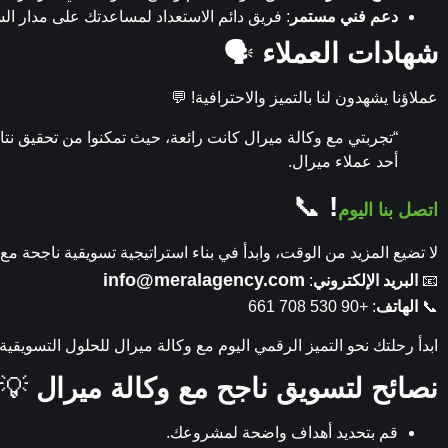
دعم فني مستمر
: فريق دائم الاستعداد لمساعدتك على مدار ال
شهادات العملاء
🗣️
عملاؤنا يشهدون لنا بالتميز والاحترافية! 💬
“تجربتي مع وكالة ميرال كانت رائعة، حيث تمكنوا من تحقيق نتا
أحد عملاء ميرال.
📞
!
اتصل بنا اليوم
لا تضيع المزيد من الوقت، وابدأ في بناء استراتيجية تسويقية ناجحة مع
info@meralagency.com
📧
البريد الإلكتروني
:
📞
الهاتف
: +90 530 708 661
ابدأ رحلتك نحو التميز الرقمي اليوم مع وكالة ميرال للحلول التسويقية!
نصائح لتسويق ناجح مع وكالة ميرال
💡
قم بتحديد أهداف واضحة لمشروعك.