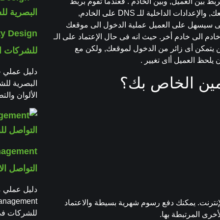
ط بين العميل, وبين الخادم . فعندما تقوم بربط
الدومين بالخادم, حيث يتعرف الدومين على الخادم الموجود عليه موقعك, والإعدادات الداخلية للـ DNS على الخادم,
لى سيسهل على العميل عملية الدخول الى موقعك
دم الى خادم أخر. حيث انه فى حال الإعتماد على الـ
ـ IP وبالتالى فى هذه الحاله لن يتمكن أى زائر من الدخول لموقعك, ولكن مع
للشركات ال
يلحظ العميل أاى تغيير .
مين الخاص بك؟
البصرية للش
الألوان والت
التواصل الا
نترنت. يمكنك دفع رسوم شهرية بسيطة والاعتماد
للشركات في 2026 عبر المحتوى والتحليل وا
أخرى المرتبطة بها.