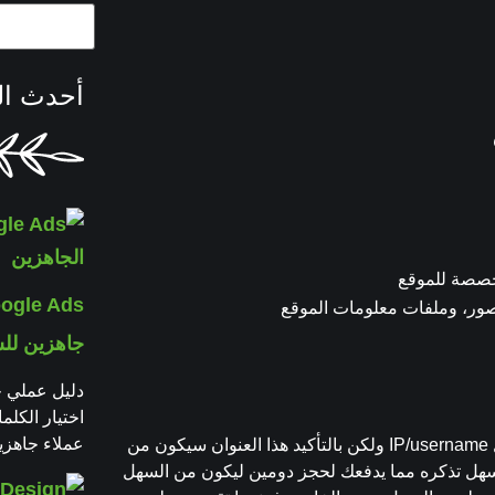
أحدث ال
خصصة للموقع
جاهزين لل
اختيار الكل
عملاء جاهزي
الدومين هو عنوان موقعك على الانترنت ويكون هذا العنوان على شكل IP/username ولكن بالتأكيد هذا العنوان سيكون من
 سهل تذكره مما يدفعك لحجز دومين ليكون من السهل