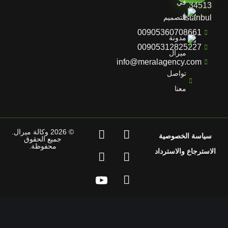
في
34513
İstanbul
التصميم
00905360708661
مدونة
00905312825227
ميرال
info@meralagency.com
تواصل
معنا
© 2026 وكالة ميرال.
سياسة الخصوصية
جميع الحقوق
محفوظة.
استرجاع والاسترداد