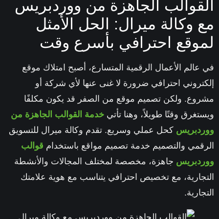
قوالب الجاهزة من ووردبريس
 وكالة ميرال: الحل الأمثل
وقع احترافي بأسرع وقت
عالم الأعمال الرقمية المتسارع، أصبح امتلاك موقع
تروني احترافي ضرورة لا غنى عنها لأي شركة أو
وع. ولكن تصميم موقع من الصفر قد يكون مكلفًا
تغرق وقتًا طويلاً، وهنا تأتي
خدمة القوالب الجاهزة من
دبريس
كحل عملي وسريع. تقدم
وكالة ميرال للتسويق
قمي والتصميم
خدمة تصميم مواقع باستخدام
قوالب
دبريس
جاهزة، مخصصة لمختلف المجالات والأنشطة
جارية، مع تخصيص احترافي يتناسب مع هوية علامتك
جارية.