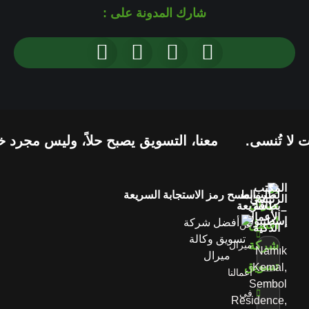
شارك المدونة على :
 تُنسى.
معنا، التسويق يصبح حلاً، وليس مجرد خدمة
المكتب
لطلب
روابط
امسح رمز الاستجابة السريعة
الرئيسي
بطاقة
سريعة
–
الأعمال
إسطنبول
عن
الذكية
ميرال
Namık
Kemal,
أعمالنا
Sembol
في
Residence,