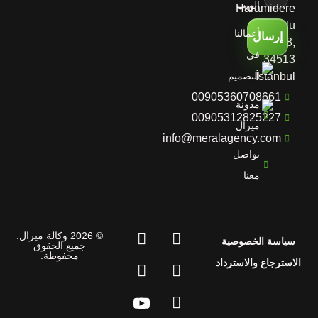
الويب
Haramidere
Yolu
أعمالنا
إرسال
D:No:28,
في
34513
İstanbul
التصميم
00905360708661
مدونة
00905312825227
ميرال
info@meralagency.com
تواصل
معنا
© 2026 وكالة ميرال.
سياسة الخصوصية
جميع الحقوق
محفوظة.
الاسترجاع والاسترداد