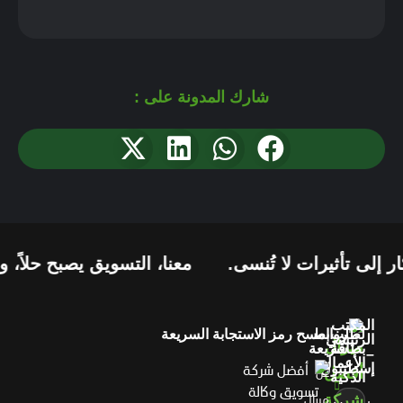
شارك المدونة على :
تأثيرات لا تُنسى.
معنا، التسويق يصبح حلاً، وليس 
المكتب
لطلب
روابط
امسح رمز الاستجابة السريعة
الرئيسي
بطاقة
سريعة
–
الأعمال
إسطنبول
عن
الذكية
ميرال