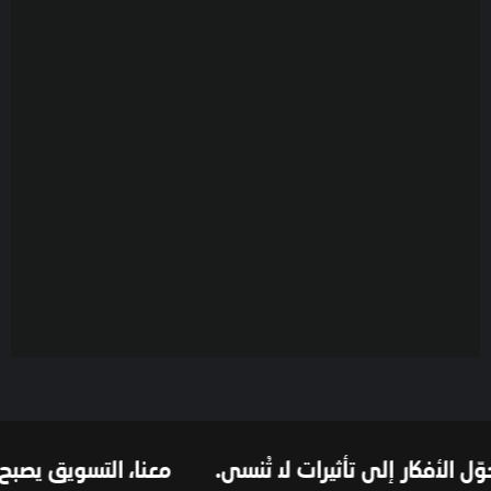
قالب عقارات هومركس
$
25
المزيد من التفاصيل
الأفكار إلى تأثيرات لا تُنسى.
معنا، التسويق يصبح حلا