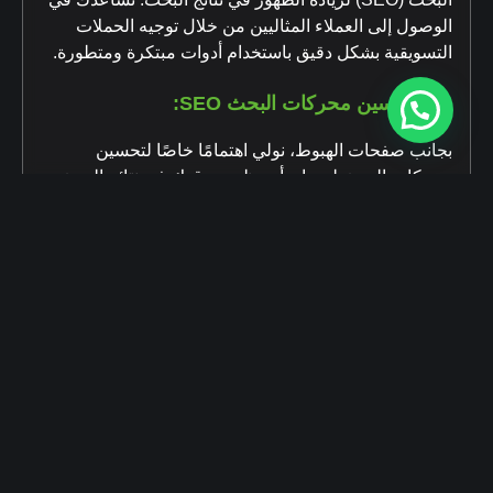
الوصول إلى العملاء المثاليين من خلال توجيه الحملات
التسويقية بشكل دقيق باستخدام أدوات مبتكرة ومتطورة.
🔍
تحسين محركات البحث SEO
:
بجانب صفحات الهبوط، نولي اهتمامًا خاصًا لتحسين
محركات البحث لضمان أن يظهر موقعك في نتائج البحث
الأولى عندما يبحث الأشخاص عن خدمات مشابهة. عملنا
مع دكتور شهاب على تحسين محتوى صفحته الإلكترونية
لتكون أكثر جذبًا لمحركات البحث وبالتالي جذب المزيد من
المرضى الباحثين عن تخصصاته الطبية.
📈
إعلانات موجهة
:
نقوم أيضًا بإعداد حملات إعلانات موجهة عبر منصات مثل
جوجل وفيسبوك وإنستغرام لزيادة الوصول إلى أكبر عدد
من العملاء المحتملين. نحن نستهدف الفئات التي من
المرجح أن تحتاج إلى الخدمات الطبية التي تقدمها، مما
يساعد في زيادة التحويلات وتحقيق الأهداف المرجوة.