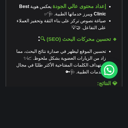
إعداد محتوى عالي الجودة
يعكس هوية
Best
Clinic
ويبرز خدماتها الطبية. 🩺✅
صياغة نصوص تركز على بناء الثقة وتحفيز العملاء
على التفاعل. 🤝💡
:
🔹 تحسين محركات البحث (SEO) 🔍
تحسين الموقع ليظهر في صدارة نتائج البحث، مما
زاد من الزيارات العضوية بشكل ملحوظ. 📈✨
استهداف الكلمات المفتاحية الأكثر طلبًا في مجال
الخدمات الطبية. 🩺🔑
💎 النتائج:
✅ زيادة عدد الزوار والعملاء المحتملين بشكل كبير.
✅ تعزيز الحضور الرقمي لـ
Best Clinic
في الأسواق
المحلية والدولية.
✅ تقديم صورة احترافية ومتميزة للعيادة على الإنترنت.
وكالة ميرال للحلول التسويقية
… نقدم لك حلولًا تسويقية