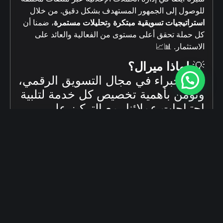
للوصول إلى الجمهور المستهدف بشكل دقيق. من خلال
استراتيجيات تسويقية مبتكرة
و
تحليلات مستمرة
، ضمنا أن
كل حملة تحقق أعلى مستوى من الفعالية والعائد على
الاستثمار. 📊📈
💡
لماذا ميرال؟
نحن خبراء في مجال التسويق الرقمي،
ونؤمن بأهمية تخصيص كل خدمة لتلبية
احتياجات عملائنا، مع التركيز على
تقديم
نتائج ملموسة
ونمو مستدام
لعلاماتهم التجارية. 💪
🎯
نتائج مبهرة
مع
Eurasia Uroloji
، ولا يزال هناك المزيد!
نحن في
ميرال للحلول التسويقية
ملتزمون بتقديم حلول
تسويقية رقمية متكاملة تساعدك في تحسين وجودك
الرقمي وتحقيق أهدافك.
تواصل
📞
هل ترغب في تحسين أداء أعمالك الرقمية؟