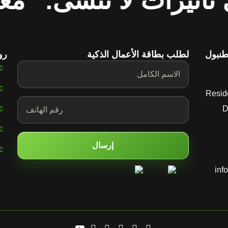
 تأثيرات لا تُنسى.
معن
طنبول
لطلب بطاقة الأعمال الذكية
رو
Resid
D
إرسال
inf