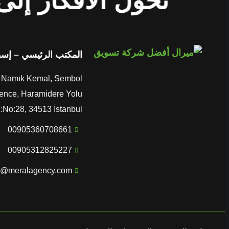
نحوّل الأفكار إلى
المكتب الرئيسي – إس
Namık Kemal, Sembol
ence, Haramidere Yolu
:No:28, 34513 İstanbul
00905360708661
00905312825227
o@meralagency.com