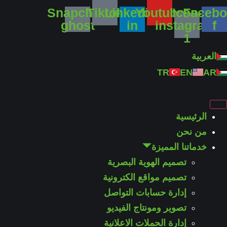
Ski
Snapchat-
Tiktok
Linkedin-
Youtube
Icon-
Facebo
t
ghost
in
instagram-
f
1
conten
English
العربية
Türkçe
TR
EN
AR
الرئيسية
من نحن
خدماتنا المميزة
تصميم الهوية البصرية
تصميم مواقع الكترونية
إدارة حسابات التواصل
تصوير ومونتاج الفيديو
إدارة الحملات الاعلانية