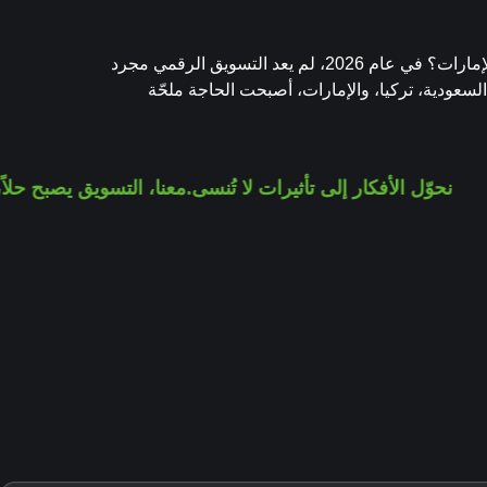
أفضل شركة تسويق رقمي لعام 2026 كيف تقود وكالة ميرال للحلول التسويقية نمو العلامات التجارية في السعودية وتركيا والإمارات؟ في عام 2026، لم يعد التسويق الرقمي مجرد
لسعودية، تركيا، والإمارات، أصبحت الحاجة ملحّة
نحوّل الأفكار إلى تأثيرات لا تُنسى.
معنا، التسويق يصبح حلا