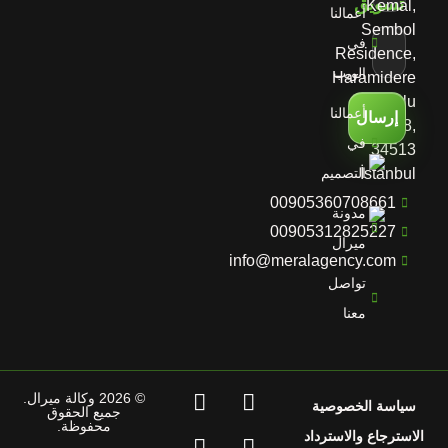
Kemal,
أعمالنا
Sembol
في
Residence,
الويب
Haramidere
Yolu
أعمالنا
إرسال
D:No:28,
في
34513
İstanbul
التصميم
00905360708661
مدونة
00905312825227
ميرال
info@meralagency.com
تواصل
معنا
© 2026 وكالة ميرال.
سياسة الخصوصية
جميع الحقوق
محفوظة.
الاسترجاع والاسترداد