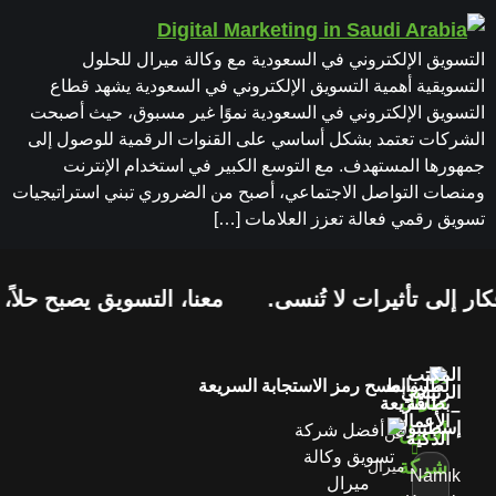
التسويق الإلكتروني في السعودية مع وكالة ميرال للحلول
التسويقية أهمية التسويق الإلكتروني في السعودية يشهد قطاع
التسويق الإلكتروني في السعودية نموًا غير مسبوق، حيث أصبحت
الشركات تعتمد بشكل أساسي على القنوات الرقمية للوصول إلى
جمهورها المستهدف. مع التوسع الكبير في استخدام الإنترنت
ومنصات التواصل الاجتماعي، أصبح من الضروري تبني استراتيجيات
تسويق رقمي فعالة تعزز العلامات […]
ر إلى تأثيرات لا تُنسى.
معنا، التسويق يصبح حلاً، 
المكتب
لطلب
روابط
امسح رمز الاستجابة السريعة
الرئيسي
بطاقة
سريعة
–
الأعمال
إسطنبول
عن
الذكية
ميرال
Namık