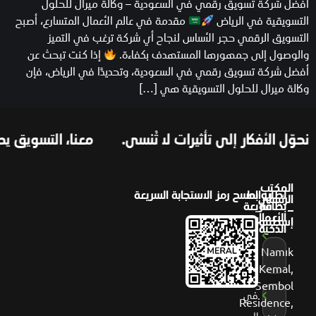
أفضل شركة تسويق رقمي في السعودية – وكالة ميرال للحلول
التسويقية في الرياض
مقدمة في عالم الأعمال المتسارع، أصبح
التسويق الرقمي حجر الأساس لنجاح أي شركة ترغب في التميز
والوصول إلى جمهورها المستهدف بكفاءة.
إذا كنت تبحث عن
أفضل شركة تسويق رقمي في السعودية، وتحديدًا في الرياض، فإن
وكالة ميرال للحلول التسويقية هي […]
حوّل الأفكار إلى تأثيرات لا تُنسى.
معنا، التسويق يصبح
المكتب
لطلب
روابط
امسح رمز الاستجابة السريعة
الرئيسي
بطاقة
سريعة
–
الأعمال
إسطنبول
عن
الذكية
ميرال
Namık
Kemal,
أعمالنا
Sembol
في
Residence,