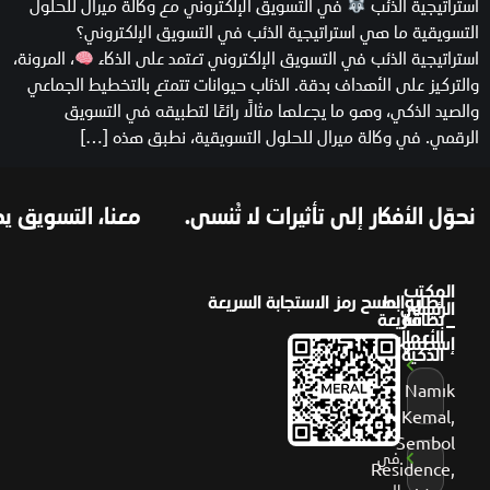
استراتيجية الذئب
في التسويق الإلكتروني مع وكالة ميرال للحلول
التسويقية ما هي استراتيجية الذئب في التسويق الإلكتروني؟
استراتيجية الذئب في التسويق الإلكتروني تعتمد على الذكاء
، المرونة،
والتركيز على الأهداف بدقة. الذئاب حيوانات تتمتع بالتخطيط الجماعي
والصيد الذكي، وهو ما يجعلها مثالًا رائعًا لتطبيقه في التسويق
الرقمي. في وكالة ميرال للحلول التسويقية، نطبق هذه […]
حوّل الأفكار إلى تأثيرات لا تُنسى.
معنا، التسويق يصب
المكتب
لطلب
روابط
امسح رمز الاستجابة السريعة
الرئيسي
بطاقة
سريعة
–
الأعمال
إسطنبول
عن
الذكية
ميرال
Namık
Kemal,
أعمالنا
Sembol
في
Residence,