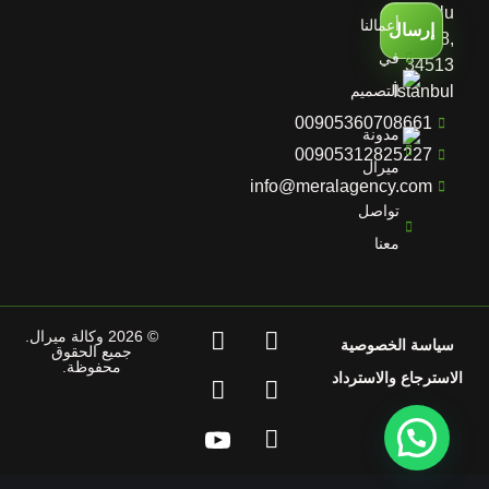
Yolu
أعمالنا
إرسال
D:No:28,
في
34513
İstanbul
التصميم
00905360708661
مدونة
00905312825227
ميرال
info@meralagency.com
تواصل
معنا
© 2026 وكالة ميرال.
سياسة الخصوصية
جميع الحقوق
محفوظة.
الاسترجاع والاسترداد