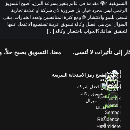
التسويقية ⭐🌍 مقدمة في عالم يتغير بسرعة البرق، أصبح التسويق
الرقمي ليس مجرد خيار، بل ضرورة لأي شركة أو علامة تجارية
تسعى للنمو والانتشار. 🌐 ومع كثرة المنافسين وتعدد الخيارات، يبقى
السؤال: من هي أفضل وكالة تسويق عربية تستطيع الاعتماد عليها
لتحقيق أهدافك؟الجواب باختصار: وكالة […]
 إلى تأثيرات لا تُنسى.
معنا، التسويق يصبح حلاً، و
المكتب
لطلب
روابط
امسح رمز الاستجابة السريعة
الرئيسي
بطاقة
سريعة
–
الأعمال
إسطنبول
عن
الذكية
ميرال
Namık
Kemal,
أعمالنا
Sembol
في
Residence,
الويب
Haramidere