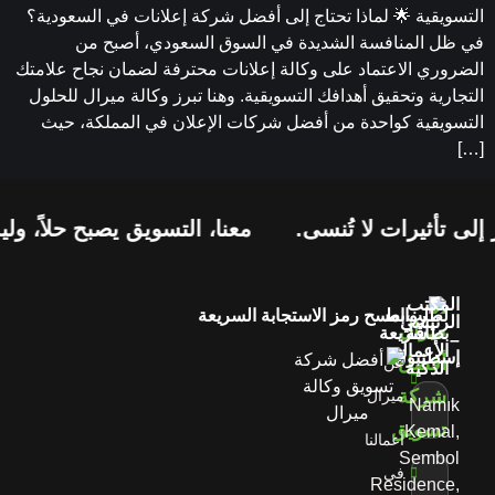
التسويقية 🌟 لماذا تحتاج إلى أفضل شركة إعلانات في السعودية؟
في ظل المنافسة الشديدة في السوق السعودي، أصبح من
الضروري الاعتماد على وكالة إعلانات محترفة لضمان نجاح علامتك
التجارية وتحقيق أهدافك التسويقية. وهنا تبرز وكالة ميرال للحلول
التسويقية كواحدة من أفضل شركات الإعلان في المملكة، حيث
[…]
لى تأثيرات لا تُنسى.
معنا، التسويق يصبح حلاً، ول
المكتب
لطلب
روابط
امسح رمز الاستجابة السريعة
الرئيسي
بطاقة
سريعة
–
الأعمال
إسطنبول
عن
الذكية
ميرال
Namık
Kemal,
أعمالنا
Sembol
في
Residence,