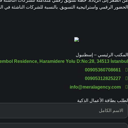
من الصفر إلى الريادة: خطة تسويق رقمي متكاملة للشركات الناشئة في ا
الحضور الرقمي واستراتيجية التسويق. بالنسبة للشركات الناشئة في الخل
المكتب الرئيسي – إسطنبول
embol Residence, Haramidere Yolu D:No:28, 34513 İstanbul
00905360708661
00905312825227
info@meralagency.com
لطلب بطاقة الأعمال الذكية