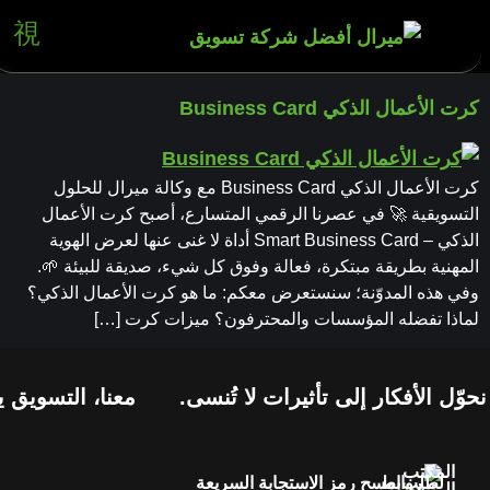
كرت الأعمال الذكي Business Card
كرت الأعمال الذكي Business Card مع وكالة ميرال للحلول
التسويقية 🚀 في عصرنا الرقمي المتسارع، أصبح كرت الأعمال
الذكي – Smart Business Card أداة لا غنى عنها لعرض الهوية
المهنية بطريقة مبتكرة، فعالة وفوق كل شيء، صديقة للبيئة 🌱.
وفي هذه المدوّنة؛ سنستعرض معكم: ما هو كرت الأعمال الذكي؟
لماذا تفضله المؤسسات والمحترفون؟ ميزات كرت […]
وّل الأفكار إلى تأثيرات لا تُنسى.
معنا، التسويق يص
المكتب
لطلب
روابط
امسح رمز الاستجابة السريعة
الرئيسي