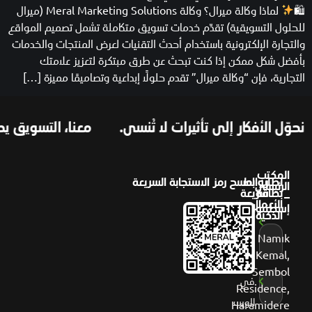
🛍
لماذا وكالة ميرال؟ وكالة Meral Marketing Solutions (ميرال
للحلول التسويقية) تقدّم خدمات تسويق متكاملة تشمل تصميم المواقع
والتجارة الإلكترونية باستخدام أحدث التقنيات لعرض المنتجات والخدمات
بأفضل شكل ممكن إذا كنت تبحث عن طرق مبتكرة لتعزيز علامتك
التجارية، فإن “وكالة ميرال” تقدم حلولًا إبداعية وتصاميمًا مميزة […]
حوّل الأفكار إلى تأثيرات لا تُنسى.
معنا، التسويق يصبح
المكتب
لطلب
روابط
امسح رمز الاستجابة السريعة
الرئيسي
بطاقة
سريعة
–
الأعمال
إسطنبول
عن
الذكية
ميرال
Namık
Kemal,
أعمالنا
Sembol
في
Residence,
الويب
Haramidere