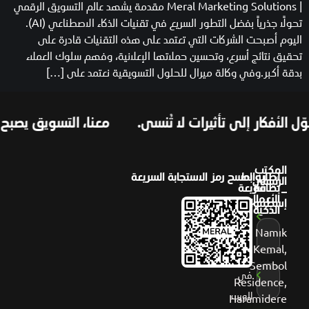
| Meral Marketing Solutions مقدمة يشهد عالم التسويق الرقمي
تحولاً جذرياً بفضل التطور السريع في تقنيات الذكاء الاصطناعي (AI).
اليوم أصبحت الشركات التي تعتمد على هذه التقنيات قادرة على
تحقيق نتائج أسرع، وتحسين حملاتها الإعلانية، وفهم سلوك العملاء
بدقة أكبر.وفي وكالة ميرال للحلول التسويقية نعتمد على […]
 الأفكار إلى تأثيرات لا تُنسى.
معنا، التسويق يصبح حل
المكتب
لطلب
روابط
امسح رمز الاستجابة السريعة
الرئيسي
بطاقة
سريعة
–
الأعمال
إسطنبول
عن
الذكية
ميرال
Namık
Kemal,
أعمالنا
Sembol
في
Residence,
الويب
Haramidere