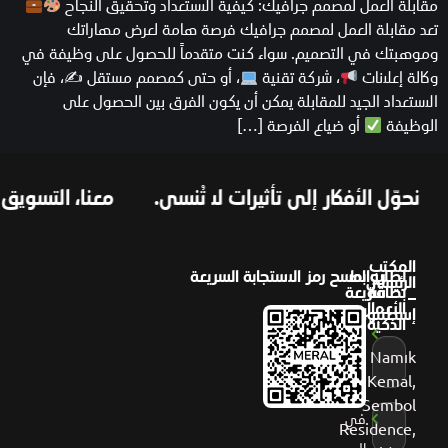
مقابلة العمل لمصمم جرافيك: كيفية الاستعداد وتحقيق النجاح
تعد مقابلة العمل لمصمم جرافيك فرصة هامة لعرض مهاراتك
وموهبتك في التصميم. سواء كنت متقدماً للحصول على وظيفة في
وكالة إعلانات
، شركة تقنية
، أو حتى كمصمم مستقل ✍
، فإن
الاستعداد الجيد للمقابلة يمكن أن يكون الفرق بين الحصول على
الوظيفة
أو ضياع الفرصة […]
نحوّل الأفكار إلى تأثيرات لا تُنسى.
معنا، التسويق يص
المكتب
لطلب
روابط
امسح رمز الاستجابة السريعة
الرئيسي
بطاقة
سريعة
–
الأعمال
إسطنبول
عن
الذكية
ميرال
Namık
Kemal,
أعمالنا
Sembol
في
Residence,