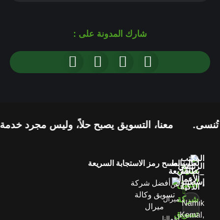
شارك المدونة على :
معنا، التسويق يصبح حلاً، وليس مجرد خدمة.
نحوّ
المكتب
لطلب
روابط
امسح رمز الاستجابة السريعة
الرئيسي
بطاقة
سريعة
–
الأعمال
إسطنبول
عن
الذكية
ميرال
Namık
Kemal,
أعمالنا