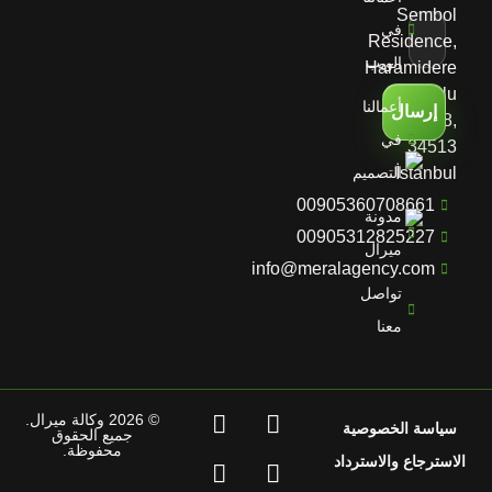
Sembol
في
Residence,
الويب
Haramidere
Yolu
أعمالنا
إرسال
D:No:28,
في
34513
İstanbul
التصميم
00905360708661
مدونة
00905312825227
ميرال
info@meralagency.com
تواصل
معنا
© 2026 وكالة ميرال.
سياسة الخصوصية
جميع الحقوق
محفوظة.
استرجاع والاسترداد