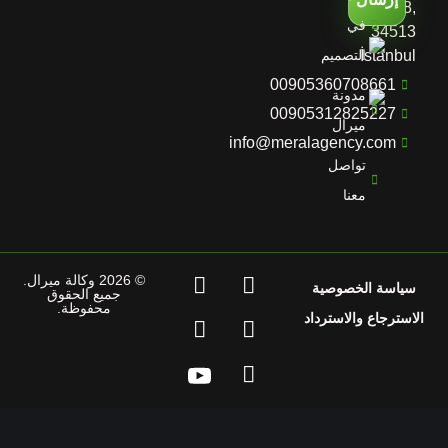
D:No:28,
في
34513
İstanbul
التصميم
00905360708661
مدونة
00905312825227
ميرال
info@meralagency.com
تواصل
معنا
© 2026 وكالة ميرال.
سياسة الخصوصية
جميع الحقوق
محفوظة.
استرجاع والاسترداد