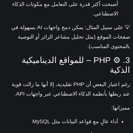
أصبحت أكثر قدرة على التعامل مع مكونات الذكاء
الاصطناعي.
💡 على سبيل المثال: يمكن دمج واجهات AI بسهولة في
ات الموقع (مثل تحليل مشاعر الزائر أو التوصية
محتوى المناسب).
3. ⚙️ PHP – للمواقع الديناميكية
ذكية
رغم اعتبار البعض أن PHP تقليدية، إلا أنها ما زالت قوية
 ربطها بأنظمة الذكاء الاصطناعي عبر واجهات API.
زاتها:
أداء عالٍ مع قواعد البيانات مثل MySQL