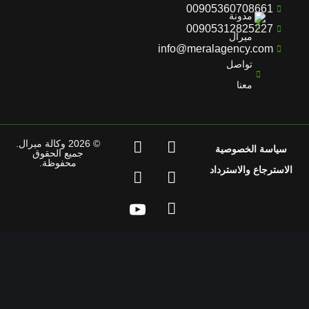
00905360708661
مدونة
00905312825227
ميرال
info@meralagency.com
تواصل
معنا
© 2026 وكالة ميرال.
سياسة الخصوصية
جميع الحقوق
محفوظة.
استرجاع والاسترداد