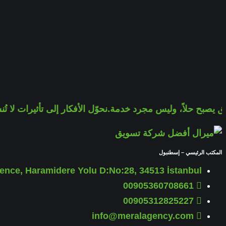
صبح حلاً، وليس مجرد خدمة.
نحوّل الأفكار إلى تأثيرات لا تُنسى.
م
المكتب الرئيسي – إسطنبول
nce, Haramidere Yolu D:No:28, 34513 İstanbul
00905360708661
00905312825227
info@meralagency.com