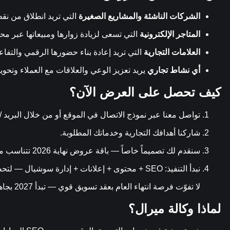
الشركات الناشئة والمشاريع الصغيرة
التي تريد انطلاق من نقط
المتاجر الإلكترونية
التي تسعى لزيادة زوارها ومبيعاتها عبر مح
العلامات التجارية
التي تريد إعادة بناء حضورها الرقمي والتفا
أي نشاط تجاري
يريد تعزيز الوعي والعلاقات مع العملاء وتحوي
كيف تحصل على العرض الآن؟
تواصل معنا عبر نموذج الاتصال في الموقع أو من خلال البريد / 
شاركنا أهدافك التجارية وخدماتك المطلوبة.
سنقدم لك تصميماً خاصاً — باقة عروض نهاية 2026 تتناسب مع حجم مشروعك وميزانيتك.
نبدأ التنفيذ: SEO + محتوى + إعلانات + إدارة سوشيال — لتحصل على نتائج حقيقية خلال أشهر.
لا تفوّت فرصة انتهاء العام بعقد تسويق قوي — تبدأ 2027 بجاهزية رقمية متكاملة.
لماذا وكالة ميرال؟