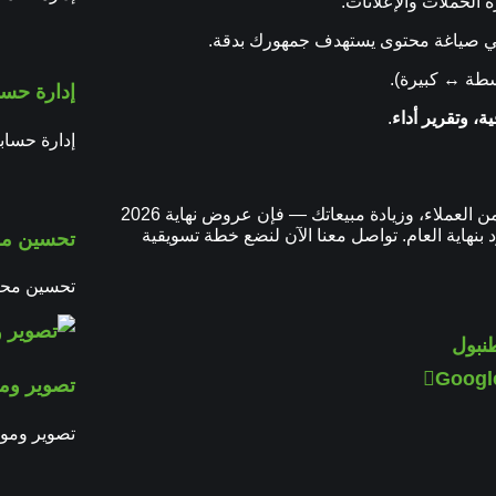
في صياغة محتوى يستهدف جمهورك بدقة.
سطة ↔ كبيرة).
إدارة حسا
ة، وتقرير أداء
.
إدارة حساب
إذا كنت تبحث عن طريقة قوية لرفع حضورك الرقمي، جذب المزيد من العملاء، وزيادة مبيعاتك — فإن عروض نهاية 2026
 بنهاية العام. تواصل معنا الآن لنضع خطة تسويقية
تحسين مح
تحسين محرك
نبول
تصوير ومنت
تصوير ومونت