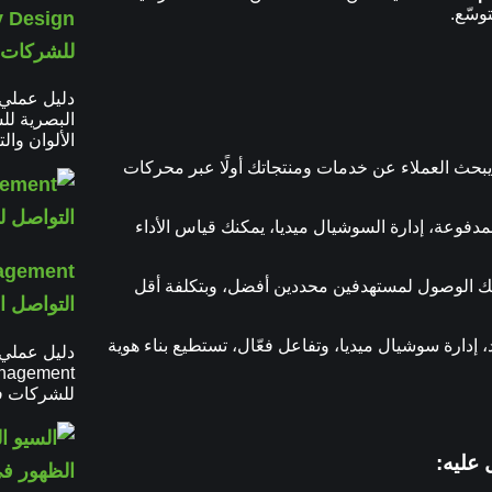
وسّع.
للشركات ا
البصرية لل
الألوان وال
، يبحث العملاء عن خدمات ومنتجاتك أولًا عبر محركات
و SEO، الإعلانات المدفوعة، إدارة السوشيال ميديا، يمكنك قياس الأداء
 لك الوصول لمستهدفين محددين أفضل، وبتكلفة أقل
التواصل ال
 إدارة سوشيال ميديا، وتفاعل فعّال، تستطيع بناء هوية
للشركات في 2026 عبر المحتوى والتحلي
عليه: