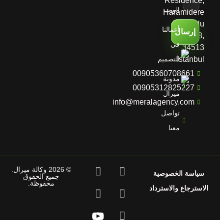
Residence,
الويب
Haramidere
Yolu
أعمالنا
إرسال
D:No:28,
في
34513
İstanbul
التصميم
00905360708661
مدونة
00905312825227
ميرال
info@meralagency.com
تواصل
معنا
© 2026 وكالة ميرال.
سياسة الخصوصية
جميع الحقوق
محفوظة.
الاسترجاع والاسترداد