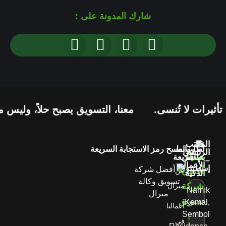
شارك المدونة على :
رات لا تُنسى.
معنا، التسويق يصبح حلاً، وليس مجرد
المكتب
لطلب
روابط
امسح رمز الاستجابة السريعة
الرئيسي
بطاقة
سريعة
–
الأعمال
إسطنبول
عن
الذكية
ميرال
Namık
Kemal,
أعمالنا
Sembol
في