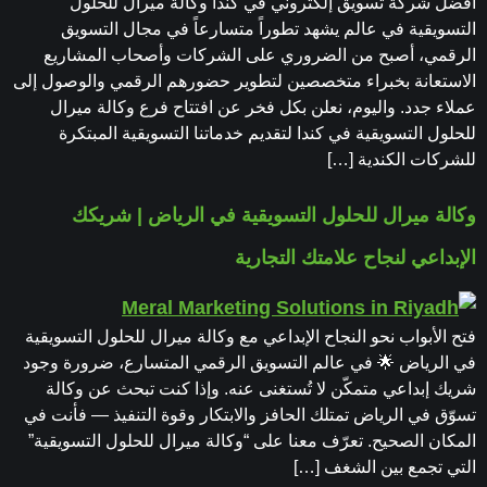
أفضل شركة تسويق إلكتروني في كندا وكالة ميرال للحلول
التسويقية في عالم يشهد تطوراً متسارعاً في مجال التسويق
الرقمي، أصبح من الضروري على الشركات وأصحاب المشاريع
الاستعانة بخبراء متخصصين لتطوير حضورهم الرقمي والوصول إلى
عملاء جدد. واليوم، نعلن بكل فخر عن افتتاح فرع وكالة ميرال
للحلول التسويقية في كندا لتقديم خدماتنا التسويقية المبتكرة
للشركات الكندية […]
وكالة ميرال للحلول التسويقية في الرياض | شريكك
الإبداعي لنجاح علامتك التجارية
فتح الأبواب نحو النجاح الإبداعي مع وكالة ميرال للحلول التسويقية
في الرياض 🌟 في عالم التسويق الرقمي المتسارع، ضرورة وجود
شريك إبداعي متمكّن لا تُستغنى عنه. وإذا كنت تبحث عن وكالة
تسوّق في الرياض تمتلك الحافز والابتكار وقوة التنفيذ — فأنت في
المكان الصحيح. تعرّف معنا على “وكالة ميرال للحلول التسويقية”
التي تجمع بين الشغف […]