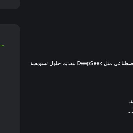
، ندمج بين الخبرة البشرية وتقنيات الذكاء الاصطناعي مثل DeepSeek لتقديم حلول تسويقية
.
ل.