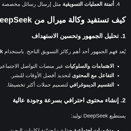
أتمتة العمليات التسويقية
مثل إرسال رسائل مخصصة وتتب
كيف تستفيد وكالة ميرال من DeepSeek في التسويق الإلكتروني؟
1. تحليل الجمهور وتحسين الاستهداف
يُعد فهم الجمهور أحد أهم ركائز التسويق الناجح. باستخدام
k
الاهتمامات والسلوكيات
عبر منصات التواصل الاجتماعي
التفاعل مع المحتوى
لتحديد أفضل الأوقات للنشر.
التقسيم الديموغرافي
لتصميم حملات أكثر تخصيصًا.
2. إنشاء محتوى احترافي بسرعة وجودة عالية
يستطيع DeepSeek توليد:
منشورات اجتماعية
جذابة ومُحسّنة لكلمات البحث.