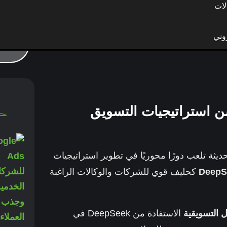
لات
وني
مج DeepSeek أن يُحسّن استراتيجيات التسويق
يثة تلعب دورًا محوريًا في تطوير استراتيجيات
كحليف قوي للشركات والوكالات الراغبة
 التسويقية
الاستفادة من DeepSeek في