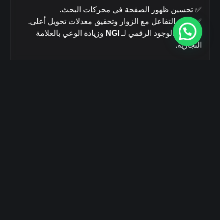
✅ تحسين ظهور الصفحة في محركات البحث.
✅ زيادة التفاعل مع الزوار وتحقيق معدلات تحويل أعلى.
✅ تعزيز الوجود الرقمي لـ
NGI
وزيادة الوعي بالعلامة
التجارية.
هل ترغب في تعزيز وجودك الرقمي؟
نحن في
وكالة ميرال للحلول التسويقية
مستعدون لتقديم
أفضل الحلول الرقمية لاحتياجاتك.
اضغط هنا للتواصل
📞 تواصل معنا الآن عبر الواتساب:
تعرف على خدماتنا التسويقية
🔗
ميرال – شريكك لتحقيق النجاح الرقمي! 🌟
شارك على :
تقدم بطلب واحصل على استشارة مجانية