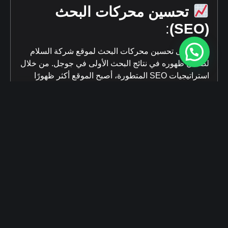
تحسين محركات البحث
:
(SEO)
عملنا على تحسين محركات البحث لموقع شركة السلام
لضمان ظهوره في نتائج البحث الأولى في جوجل. من خلال
استراتيجيات SEO المتطورة، أصبح الموقع أكثر ظهورًا
للوصول إلى أكبر عدد من العملاء المهتمين بقطع الغيار،
مما يزيد من فرص تحقيق المبيعات والنمو.
دورة تدريبية لفريق العمل
:
قدمنا دورة تدريبية متخصصة لفريق عمل شركة السلام
لتمكينهم من إدارة الموقع الإلكتروني بفعالية، بالإضافة إلى
كيفية استخدام أدوات التسويق الرقمي بشكل متقدم.
الهدف كان تعزيز قدرات الفريق في استخدام أحدث
التقنيات لضمان استمرارية النجاح والنمو في المستقبل.
إننا في وكالة ميرال نؤمن بأن كل خطوة نخطوها مع
عملائنا هي خطوة نحو تحقيق أهدافهم التجارية بشكل مبتكر