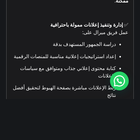
ممكنة
.
✅
إدارة وتنفيذ إعلانات ممولة باحترافية
عمل فريق ميرال على:
دراسة الجمهور المستهدف بدقة
إعداد استراتيجيات إعلانية مناسبة للمنصات الرقمية
كتابة محتوى إعلاني جذاب ومتوافق مع سياسات
الإعلانات
ربط الإعلانات مباشرة بصفحة الهبوط لتحقيق أفضل
نتائج
🎯
النتيجة
حضور رقمي أقوى، رسالة تسويقية واضحة، وتجربة
متكاملة ترفع من فرص النجاح والنمو لعلامة Inlife.
في
وكالة ميرال للحلول التسويقية
، لا نقدّم مجرد تصميم أو