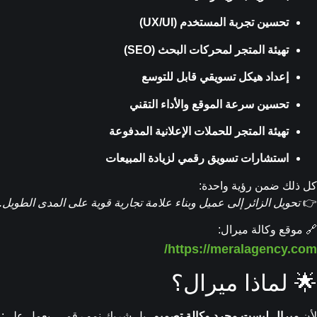
تحسين تجربة المستخدم (UX/UI)
تهيئة المتجر لمحركات البحث (SEO)
إعداد هيكل تسويقي قابل للتوسع
تحسين سرعة الموقع والأداء التقني
تهيئة المتجر للحملات الإعلانية المدفوعة
استشارات تسويق رقمي لزيادة المبيعات
كل ذلك ضمن رؤية واحدة:
👉
تحويل الزائر إلى عميل وبناء علامة تجارية قوية على المدى الطويل.
🔗 موقع وكالة ميرال:
https://meralagency.com/
🌟 لماذا ميرال؟
لأن
ميرال ليست مجرد وكالة تصميم
، بل شريك نمو رقمي، يعمل على: