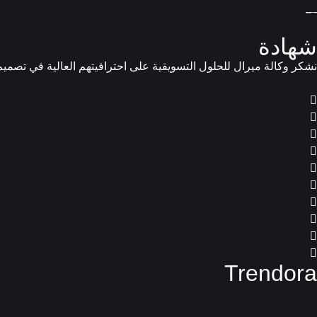
شهادة
نشكر وكالة ميرال للحلول التسويقية على احترافيتهم العالية في تصميم متجر Trendwra، وجودة العمل التي انعكست بوضوح على هوية علامتنا وت
Trendora