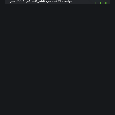
التواصل الاجتماعي للشركات في 2026 عبر
المحتوى والتحليل والتفاعل.
Google Business Profile والسيو
المحلي للشركات الخدمية
دليل عملي لتحسين Google Business
Profile للشركات الخدمية عبر المراجعات
وصفحات الخدمات وخرائط جوجل وجذب
عملاء محليين بجودة أعلى.