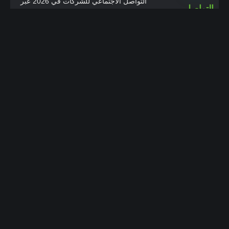
التواصل الاجتماعي للشركات في 2026 عبر
المحتوى والتحليل والتفاعل.
Google Business Profile والسيو
المحلي للشركات الخدمية
دليل عملي لتحسين Google Business
Profile للشركات الخدمية عبر المراجعات
وصفحات الخدمات وخرائط جوجل وجذب
عملاء محليين بجودة أعلى.