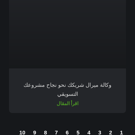
وكالة ميرال شريكك نحو نجاح مشروعك
التسويقي
اقرأ المقال
10
9
8
7
6
5
4
3
2
1