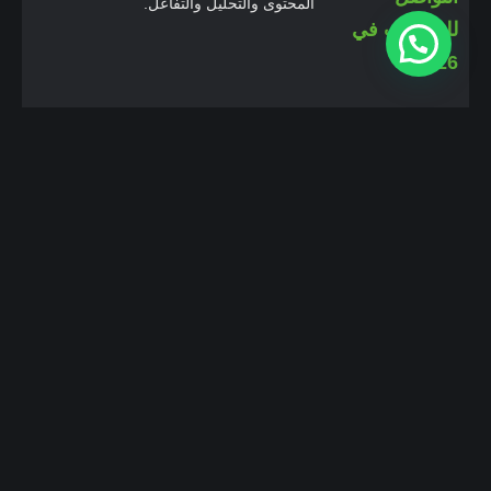
المحتوى والتحليل والتفاعل.
Google Business Profile والسيو
المحلي للشركات الخدمية
دليل عملي لتحسين Google Business
Profile للشركات الخدمية عبر المراجعات
وصفحات الخدمات وخرائط جوجل وجذب
عملاء محليين بجودة أعلى.